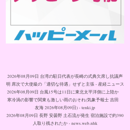
2026年08月09日 台湾の駐日代表が長崎の式典欠席し抗議声
明 席次で大使級の「適切な待遇」せずと主張 - 産経ニュース
2026年08月09日 台風15号は11日に東北太平洋側に上陸か
寒冷渦の影響で関東も激しい雨のおそれ(気象予報士 吉田
友海 2026年08月09日) - tenki.jp
2026年08月09日 長野 安曇野 土石流が発生 宿泊施設で約390
人取り残されたか - news.web.nhk