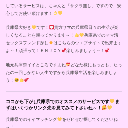
しているサービスは、ちゃんと「サクラ無し」ですので、安
心してお使い頂けます！
兵庫県大好き
です！
貴方サマの兵庫県日々の生活が楽
しくなることを願っております～！
兵庫県でのママ活
セックスフレンド探し
はこちらのウエブサイトで出来ます
よ～！頑張って！ＥＮＪＯＹ
楽しみましょう～！
地元兵庫県イイところですよね
どなた様にもっとも、たっ
たの一回しかない人生ですから兵庫県生活を楽しみましょ
う！
ココから下が↓兵庫県でのオススメのサービスです
ま
ずはいくつかリンク先を見てみて下さいね～！
兵庫県でのイイマッチング
をゼヒぜひ探してくださいね
～！