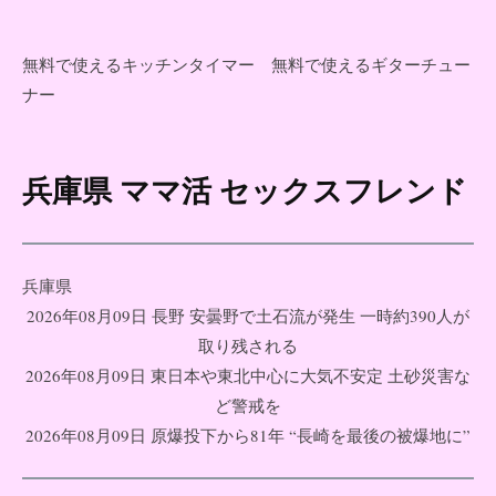
無料で使えるキッチンタイマー
無料で使えるギターチュー
ナー
兵庫県 ママ活 セックスフレンド
コ
ン
テ
ン
兵庫県
ツ
2026年08月09日 長野 安曇野で土石流が発生 一時約390人が
へ
取り残される
ス
2026年08月09日 東日本や東北中心に大気不安定 土砂災害な
キ
ど警戒を
ッ
2026年08月09日 原爆投下から81年 “長崎を最後の被爆地に”
プ