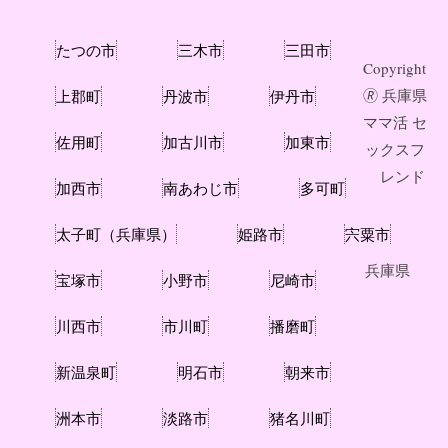
たつの市
三木市
三田市
Copyright
🄬
兵庫県
上郡町
丹波市
伊丹市
ママ活 セ
佐用町
加古川市
加東市
ックスフ
レンド
加西市
南あわじ市
多可町
太子町（兵庫県）
姫路市
宍粟市
兵庫県
宝塚市
小野市
尼崎市
川西市
市川町
播磨町
新温泉町
明石市
朝来市
洲本市
淡路市
猪名川町