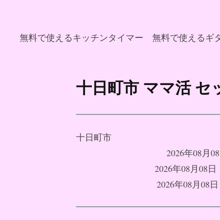
無料で使えるキッチンタイマー
無料で使えるギ
コ
ン
十日町市 ママ活 
テ
ン
ツ
へ
十日町市
ス
2026年08
キ
2026年08月
ッ
2026年08月
プ