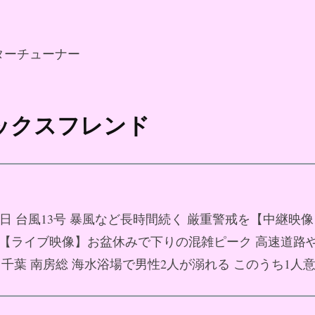
ターチューナー
セックスフレンド
月08日 台風13号 暴風など長時間続く 厳重警戒を【中継映
08日 【ライブ映像】お盆休みで下りの混雑ピーク 高速道路
08日 千葉 南房総 海水浴場で男性2人が溺れる このうち1人