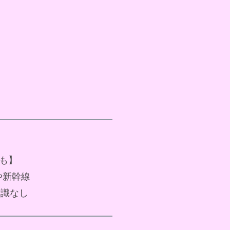
像も】
や新幹線
意識なし