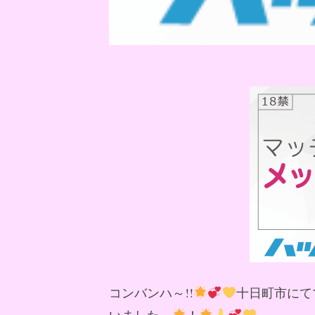
コンバンハ～!!
十日町市にて
いました～
！