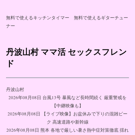
無料で使えるキッチンタイマー
無料で使えるギターチュー
ナー
丹波山村 ママ活 セックスフレン
コ
ン
ド
テ
ン
ツ
丹波山村
へ
2026年08月08日 台風13号 暴風など長時間続く 厳重警戒を
ス
【中継映像も】
キ
2026年08月08日 【ライブ映像】お盆休みで下りの混雑ピー
ッ
ク 高速道路や新幹線
プ
2026年08月08日 熊本 各地で厳しい暑さ熱中症対策徹底 揺れ