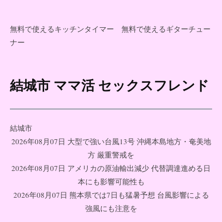
無料で使えるキッチンタイマー
無料で使えるギターチュー
ナー
結城市 ママ活 セックスフレンド
コ
ン
テ
ン
結城市
ツ
2026年08月07日 大型で強い台風13号 沖縄本島地方・奄美地
へ
方 厳重警戒を
ス
2026年08月07日 アメリカの原油輸出減少 代替調達進める日
キ
本にも影響可能性も
ッ
2026年08月07日 熊本県では7日も猛暑予想 台風影響による
プ
強風にも注意を