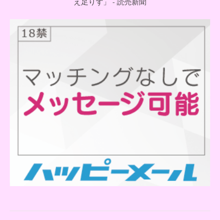
え足りず」 - 読売新聞