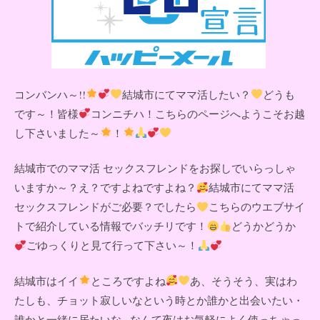
コンバンハ～!!
結城市にてママ活したい？
どうも
です～！皆様
コンニチハ！こちらのページへようこそお越
し下さいました～
！
結城市でのママ活 セックスフレンドをお探しでいらっしゃ
いますか～？え？ですよねですよね？
結城市にてママ活
セックスフレンドがご必要？でしたら
こちらのウエブサイ
トで紹介している情報でバッチリです！
どうかどうか
ごゆっくりと見て行って下さい～！
結城市はイイ
ところですよね
あ、そうそう、実はわ
たしも、チョット寂しいなという時とか誰かと出会いたい・
誰かと一緒に居たいな...なんて夜はお気軽によく使っちゃっ