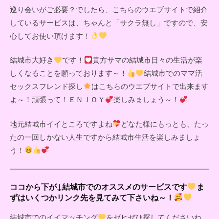
巡り会いがご必要？でしたら、こちらのウエブサイトで紹介
しているサービスは、ちゃんと「サクラ無し」ですので、安
心してお使い頂けます！
結城市大好き
です！
貴方サマの結城市日々の生活が楽
しくなることを願っております～！
結城市でのママ活
セックスフレンド探し
はこちらのウエブサイトで出来ます
よ～！頑張って！ＥＮＪＯＹ
楽しみましょう～！
地元結城市イイところですよね
どなた様にもっとも、たっ
たの一回しかない人生ですから結城市生活を楽しみましょ
う！
ココから下が↓結城市でのオススメのサービスです
ま
ずはいくつかリンク先を見てみて下さいね～！
結城市でのイイマッチング
をゼヒぜひ探してくださいね