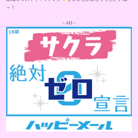
～！
－AD－