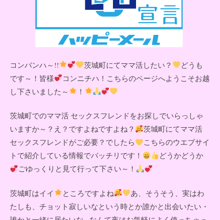
コンバンハ～!!
茨城町にてママ活したい？
どうも
です～！皆様
コンニチハ！こちらのページへようこそお越
し下さいました～
！
茨城町でのママ活 セックスフレンドをお探しでいらっしゃ
いますか～？え？ですよねですよね？
茨城町にてママ活
セックスフレンドがご必要？でしたら
こちらのウエブサイ
トで紹介している情報でバッチリです！
どうかどうか
ごゆっくりと見て行って下さい～！
茨城町はイイ
ところですよね
あ、そうそう、実はわ
たしも、チョット寂しいなという時とか誰かと出会いたい・
誰かと一緒に居たいな...なんて夜はお気軽によく使っちゃっ