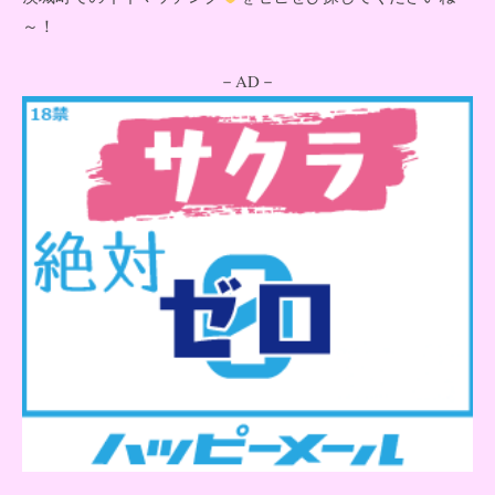
～！
－AD－