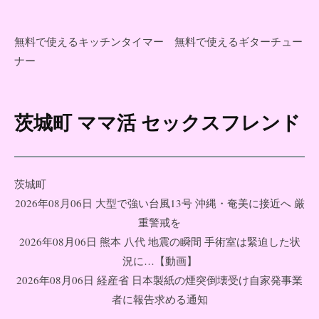
無料で使えるキッチンタイマー
無料で使えるギターチュー
ナー
茨城町 ママ活 セックスフレンド
コ
ン
テ
ン
茨城町
ツ
2026年08月06日 大型で強い台風13号 沖縄・奄美に接近へ 厳
へ
重警戒を
ス
2026年08月06日 熊本 八代 地震の瞬間 手術室は緊迫した状
キ
況に…【動画】
ッ
2026年08月06日 経産省 日本製紙の煙突倒壊受け自家発事業
プ
者に報告求める通知