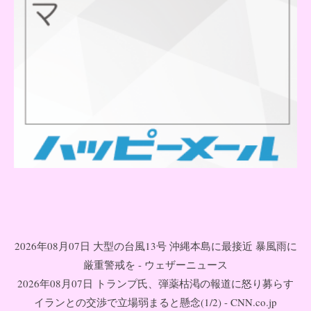
2026年08月07日 大型の台風13号 沖縄本島に最接近 暴風雨に
厳重警戒を - ウェザーニュース
2026年08月07日 トランプ氏、弾薬枯渇の報道に怒り募らす
イランとの交渉で立場弱まると懸念(1/2) - CNN.co.jp