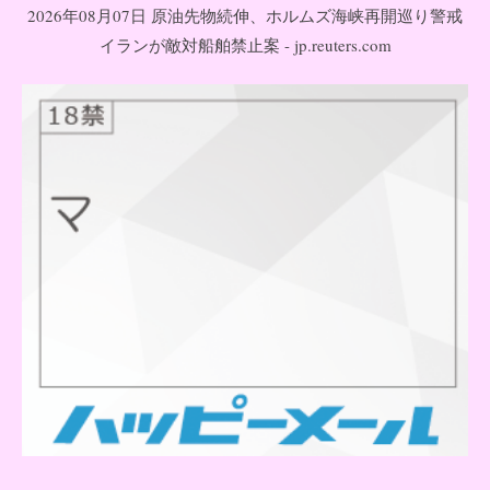
2026年08月07日 原油先物続伸、ホルムズ海峡再開巡り警戒
イランが敵対船舶禁止案 - jp.reuters.com