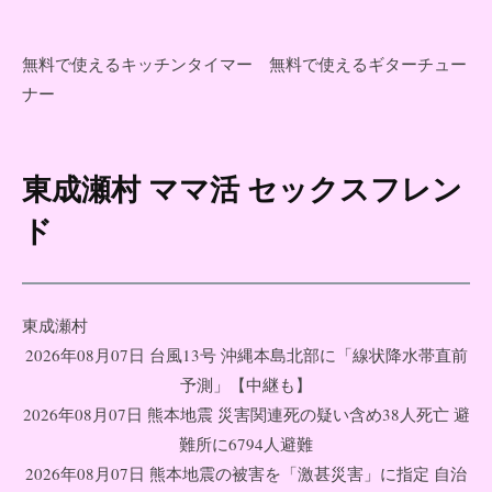
無料で使えるキッチンタイマー
無料で使えるギターチュー
ナー
東成瀬村 ママ活 セックスフレン
コ
ン
ド
テ
ン
ツ
東成瀬村
へ
2026年08月07日 台風13号 沖縄本島北部に「線状降水帯直前
ス
予測」【中継も】
キ
2026年08月07日 熊本地震 災害関連死の疑い含め38人死亡 避
ッ
難所に6794人避難
プ
2026年08月07日 熊本地震の被害を「激甚災害」に指定 自治