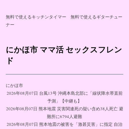
無料で使えるキッチンタイマー
無料で使えるギターチュー
ナー
にかほ市 ママ活 セックスフレン
コ
ン
ド
テ
ン
ツ
にかほ市
へ
2026年08月07日 台風13号 沖縄本島北部に「線状降水帯直前
ス
予測」【中継も】
キ
2026年08月07日 熊本地震 災害関連死の疑い含め38人死亡 避
ッ
難所に6794人避難
プ
2026年08月07日 熊本地震の被害を「激甚災害」に指定 自治