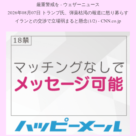
厳重警戒を - ウェザーニュース
2026年08月07日 トランプ氏、弾薬枯渇の報道に怒り募らす
イランとの交渉で立場弱まると懸念(1/2) - CNN.co.jp