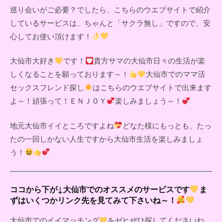
巡り会いがご必要？でしたら、こちらのウエブサイトで紹介
しているサービスは、ちゃんと「サクラ無し」ですので、安
心してお使い頂けます！
大仙市大好き
です！
貴方サマの大仙市日々の生活が楽
しくなることを願っております～！
大仙市でのママ活
セックスフレンド探し
はこちらのウエブサイトで出来ます
よ～！頑張って！ＥＮＪＯＹ
楽しみましょう～！
地元大仙市イイところですよね
どなた様にもっとも、たっ
たの一回しかない人生ですから大仙市生活を楽しみましょ
う！
ココから下が↓大仙市でのオススメのサービスです
ま
ずはいくつかリンク先を見てみて下さいね～！
大仙市でのイイマッチング
をゼヒぜひ探してくださいね