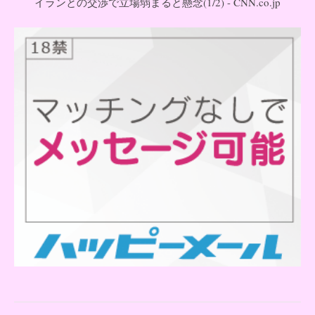
イランとの交渉で立場弱まると懸念(1/2) - CNN.co.jp