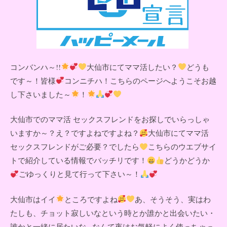
コンバンハ～!!
大仙市にてママ活したい？
どうも
です～！皆様
コンニチハ！こちらのページへようこそお越
し下さいました～
！
大仙市でのママ活 セックスフレンドをお探しでいらっしゃ
いますか～？え？ですよねですよね？
大仙市にてママ活
セックスフレンドがご必要？でしたら
こちらのウエブサイ
トで紹介している情報でバッチリです！
どうかどうか
ごゆっくりと見て行って下さい～！
大仙市はイイ
ところですよね
あ、そうそう、実はわ
たしも、チョット寂しいなという時とか誰かと出会いたい・
誰かと一緒に居たいな...なんて夜はお気軽によく使っちゃっ