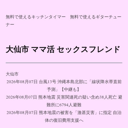
無料で使えるキッチンタイマー
無料で使えるギターチュー
ナー
大仙市 ママ活 セックスフレンド
コ
ン
テ
ン
大仙市
ツ
2026年08月07日 台風13号 沖縄本島北部に「線状降水帯直前
へ
予測」【中継も】
ス
2026年08月07日 熊本地震 災害関連死の疑い含め38人死亡 避
キ
難所に6794人避難
ッ
2026年08月07日 熊本地震の被害を「激甚災害」に指定 自治
プ
体の復旧費用支援へ