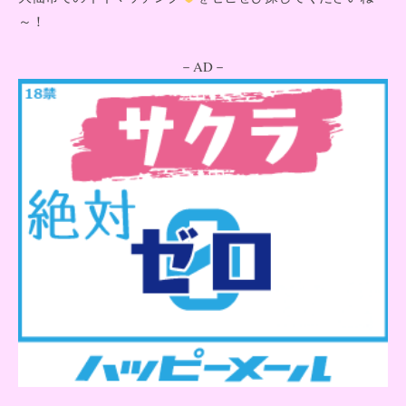
～！
－AD－