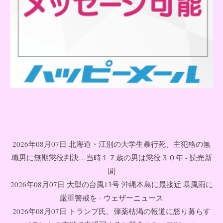
2026年08月07日 北海道・江別の大学生暴行死、主犯格の無
職男に無期懲役判決…当時１７歳の男は懲役３０年 - 読売新
聞
2026年08月07日 大型の台風13号 沖縄本島に最接近 暴風雨に
厳重警戒を - ウェザーニュース
2026年08月07日 トランプ氏、弾薬枯渇の報道に怒り募らす