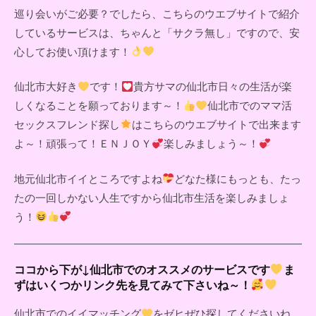
巡り会いがご必要？でしたら、こちらのウエブサイトで紹介
しているサービスは、ちゃんと「サクラ無し」ですので、安
心してお使い頂けます！
仙北市大好き
です！
貴方サマの仙北市日々の生活が楽
しくなることを願っております～！
仙北市でのママ活
セックスフレンド探し
はこちらのウエブサイトで出来ます
よ～！頑張って！ＥＮＪＯＹ
楽しみましょう～！
地元仙北市イイところですよね
どなた様にもっとも、たっ
たの一回しかない人生ですから仙北市生活を楽しみましょ
う！
ココから下が↓仙北市でのオススメのサービスです
ま
ずはいくつかリンク先を見てみて下さいね～！
仙北市でのイイマッチング
をゼヒぜひ探してくださいね