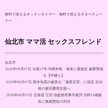
無料で使えるキッチンタイマー
無料で使えるギターチュー
ナー
仙北市 ママ活 セックスフレンド
コ
ン
テ
ン
仙北市
ツ
2026年08月07日 台風13号 沖縄本島・奄美に最接近 厳重警戒
へ
を【中継も】
ス
2026年08月07日 熊本地震の被害を「激甚災害」に指定 自治
キ
体の復旧費用支援へ
ッ
2026年08月07日 北海道 江別 強盗致死事件裁判 当時18歳被
プ
告に無期懲役の判決