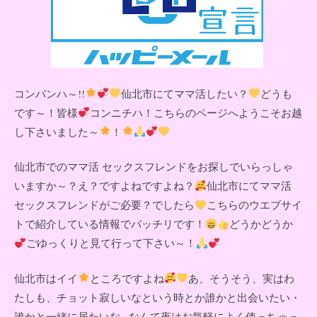
コンバンハ～!!
仙北市にてママ活したい？
どうも
です～！皆様
コンニチハ！こちらのページへようこそお越
し下さいました～
！
仙北市でのママ活 セックスフレンドをお探しでいらっしゃ
いますか～？え？ですよねですよね？
仙北市にてママ活
セックスフレンドがご必要？でしたら
こちらのウエブサイ
トで紹介している情報でバッチリです！
どうかどうか
ごゆっくりと見て行って下さい～！
仙北市はイイ
ところですよね
あ、そうそう、実はわ
たしも、チョット寂しいなという時とか誰かと出会いたい・
誰かと一緒に居たいな...なんて夜はお気軽によく使っちゃっ