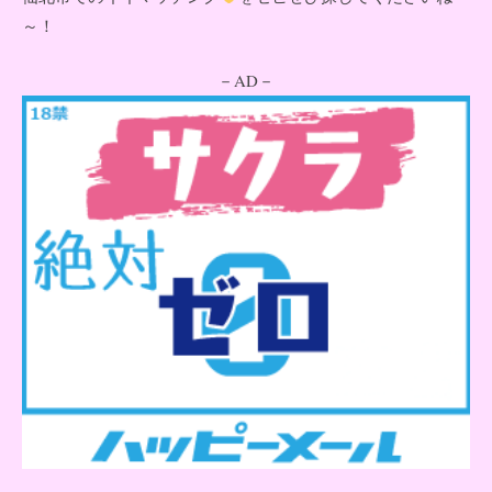
～！
－AD－