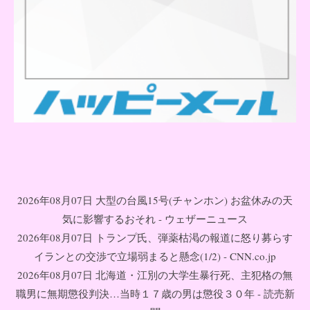
2026年08月07日 大型の台風15号(チャンホン) お盆休みの天
気に影響するおそれ - ウェザーニュース
2026年08月07日 トランプ氏、弾薬枯渇の報道に怒り募らす
イランとの交渉で立場弱まると懸念(1/2) - CNN.co.jp
2026年08月07日 北海道・江別の大学生暴行死、主犯格の無
職男に無期懲役判決…当時１７歳の男は懲役３０年 - 読売新