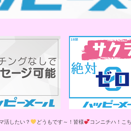
マ活したい？
どうもです～！皆様
コンニチハ！こ