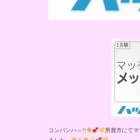
コンバンハ～!!
男鹿市にてマ
ました～
！