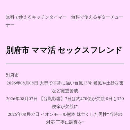
無料で使えるキッチンタイマー
無料で使えるギターチュー
ナー
別府市 ママ活 セックスフレンド
コ
ン
テ
ン
別府市
ツ
2026年08月08日 大型で非常に強い台風13号 暴風や土砂災害
へ
など厳重警戒
ス
2026年08月07日 【台風影響】7日は約470便が欠航 8日も320
キ
便余が欠航に
ッ
2026年08月07日 イオンモール熊本 妹亡くした男性“当時の
プ
対応 丁寧に調査を”