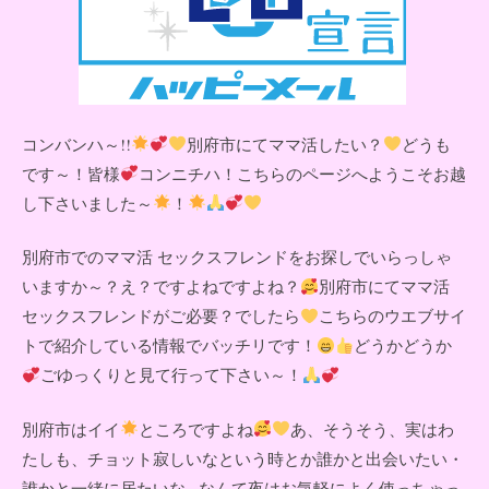
コンバンハ～!!
別府市にてママ活したい？
どうも
です～！皆様
コンニチハ！こちらのページへようこそお越
し下さいました～
！
別府市でのママ活 セックスフレンドをお探しでいらっしゃ
いますか～？え？ですよねですよね？
別府市にてママ活
セックスフレンドがご必要？でしたら
こちらのウエブサイ
トで紹介している情報でバッチリです！
どうかどうか
ごゆっくりと見て行って下さい～！
別府市はイイ
ところですよね
あ、そうそう、実はわ
たしも、チョット寂しいなという時とか誰かと出会いたい・
誰かと一緒に居たいな...なんて夜はお気軽によく使っちゃっ