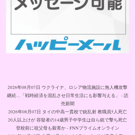
2026年08月07日 ウクライナ、ロシア物流施設に無人機攻撃
継続…「戦時経済を混乱させ日常生活にも影響与える」 - 読
売新聞
2026年08月07日 タイの中高一貫校で銃乱射 教職員5人死亡
20人以上けが 容疑者の14歳男子中学生は自ら銃で撃ち死亡
登校前に祖父母も殺害か - FNNプライムオンライン