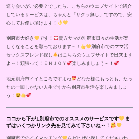
巡り会いがご必要？でしたら、こちらのウエブサイトで紹介
しているサービスは、ちゃんと「サクラ無し」ですので、安
心してお使い頂けます！
別府市大好き
です！
貴方サマの別府市日々の生活が楽
しくなることを願っております～！
別府市でのママ活
セックスフレンド探し
はこちらのウエブサイトで出来ます
よ～！頑張って！ＥＮＪＯＹ
楽しみましょう～！
地元別府市イイところですよね
どなた様にもっとも、たっ
たの一回しかない人生ですから別府市生活を楽しみましょ
う！
ココから下が↓別府市でのオススメのサービスです
ま
ずはいくつかリンク先を見てみて下さいね～！
別府市でのイイマッチング
をゼヒぜひ探してくださいね