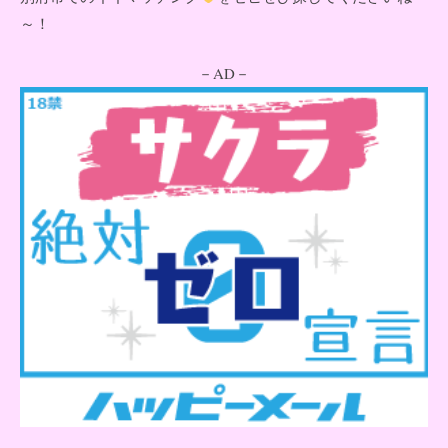
～！
－AD－