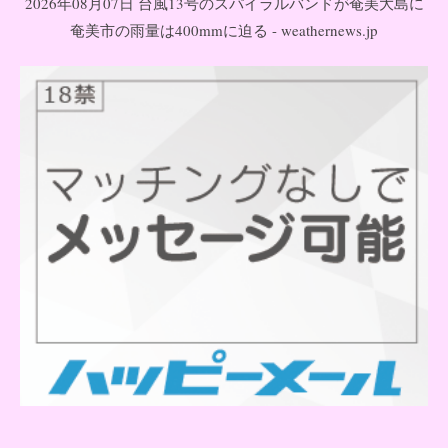
2026年08月07日 台風13号のスパイラルバンドが奄美大島に
奄美市の雨量は400mmに迫る - weathernews.jp