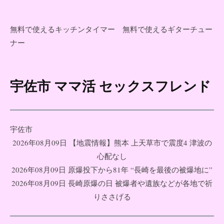
無料で使えるキッチンタイマー
無料で使えるギターチュー
ナー
宇佐市 ママ活 セックスフレンド
コ
ン
テ
ン
宇佐市
ツ
2026年08月09日 【地震情報】熊本 上天草市で震度4 津波の
へ
心配なし
ス
2026年08月09日 原爆投下から81年 “長崎を最後の被爆地に”
キ
2026年08月09日 長崎原爆の日 被爆者や遺族などが各地で祈
ッ
りささげる
プ