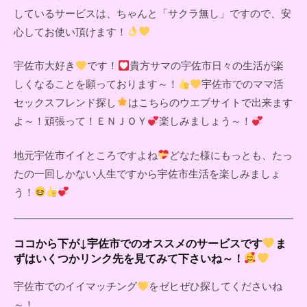
しているサービスは、ちゃんと「サクラ無し」ですので、安
心してお使い頂けます！
宇佐市大好き
です！
貴方サマの宇佐市日々の生活が楽
しくなることを願っております～！
宇佐市でのママ活
セックスフレンド探し
はこちらのウエブサイトで出来ます
よ～！頑張って！ＥＮＪＯＹ
楽しみましょう～！
地元宇佐市イイところですよね
どなた様にもっとも、たっ
たの一回しかない人生ですから宇佐市生活を楽しみましょ
う！
ココから下が↓宇佐市でのオススメのサービスです
ま
ずはいくつかリンク先を見てみて下さいね～！
宇佐市でのイイマッチング
をゼヒぜひ探してくださいね
～！