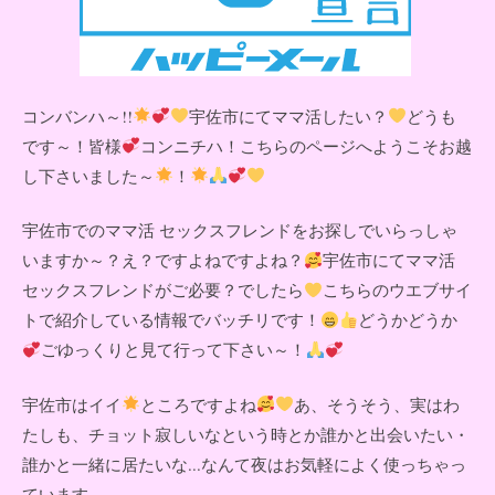
コンバンハ～!!
宇佐市にてママ活したい？
どうも
です～！皆様
コンニチハ！こちらのページへようこそお越
し下さいました～
！
宇佐市でのママ活 セックスフレンドをお探しでいらっしゃ
いますか～？え？ですよねですよね？
宇佐市にてママ活
セックスフレンドがご必要？でしたら
こちらのウエブサイ
トで紹介している情報でバッチリです！
どうかどうか
ごゆっくりと見て行って下さい～！
宇佐市はイイ
ところですよね
あ、そうそう、実はわ
たしも、チョット寂しいなという時とか誰かと出会いたい・
誰かと一緒に居たいな...なんて夜はお気軽によく使っちゃっ
ています。