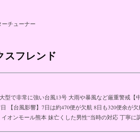
ターチューナー
ックスフレンド
08日 大型で非常に強い台風13号 大雨や暴風など厳重警戒【
月07日 【台風影響】7日は約470便が欠航 8日も320便余が
07日 イオンモール熊本 妹亡くした男性“当時の対応 丁寧に