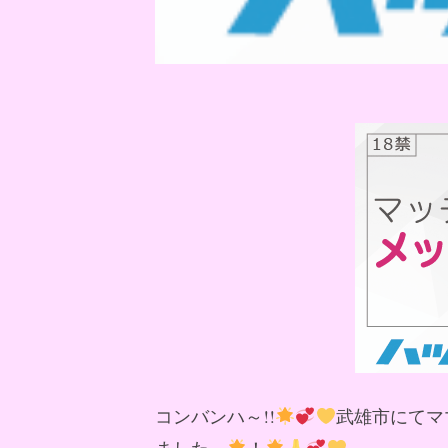
コンバンハ～!!
武雄市にてマ
ました～
！