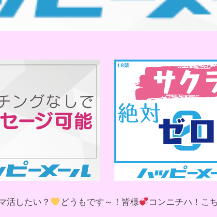
マ活したい？
どうもです～！皆様
コンニチハ！こ