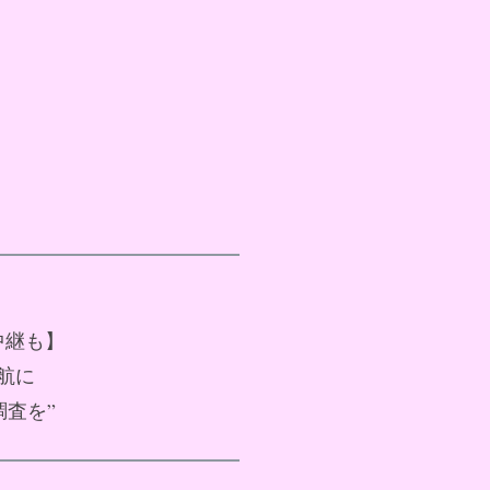
中継も】
欠航に
調査を”