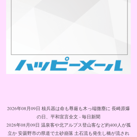
2026年08月09日 核兵器は命も尊厳も木っ端微塵に 長崎原爆
の日、平和宣言全文 - 毎日新聞
2026年08月09日 温泉客や北アルプス登山客など約400人が孤
立か 安曇野市の県道で土砂崩落 土石流も発生し橋が流され