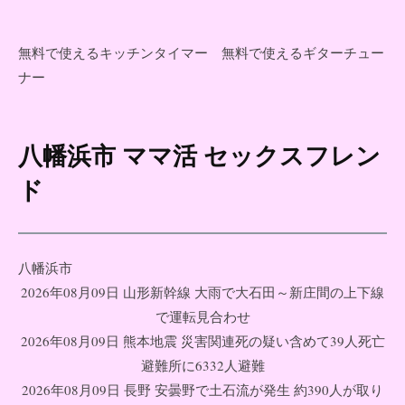
無料で使えるキッチンタイマー
無料で使えるギターチュー
ナー
八幡浜市 ママ活 セックスフレン
コ
ン
ド
テ
ン
ツ
八幡浜市
へ
2026年08月09日 山形新幹線 大雨で大石田～新庄間の上下線
ス
で運転見合わせ
キ
2026年08月09日 熊本地震 災害関連死の疑い含めて39人死亡
ッ
避難所に6332人避難
プ
2026年08月09日 長野 安曇野で土石流が発生 約390人が取り