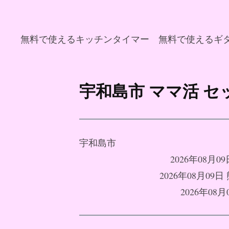
無料で使えるキッチンタイマー
無料で使えるギ
コ
ン
宇和島市 ママ活 
テ
ン
ツ
へ
宇和島市
ス
2026年08
キ
2026年08月0
ッ
2026年0
プ