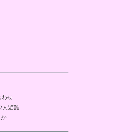
合わせ
32人避難
たか