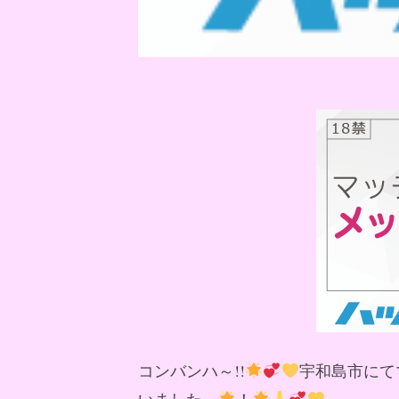
コンバンハ～!!
宇和島市にて
いました～
！