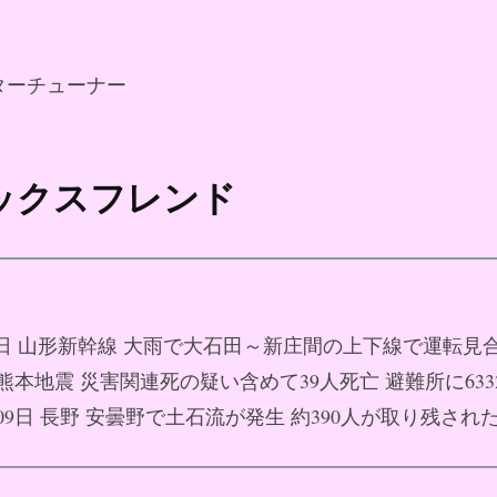
ターチューナー
セックスフレンド
月09日 山形新幹線 大雨で大石田～新庄間の上下線で運転見
9日 熊本地震 災害関連死の疑い含めて39人死亡 避難所に63
8月09日 長野 安曇野で土石流が発生 約390人が取り残され