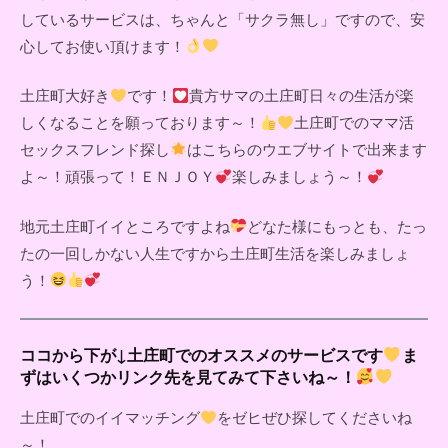
しているサービスは、ちゃんと「サクラ無し」ですので、安
心してお使い頂けます！
土庄町大好き
です！
貴方サマの土庄町日々の生活が楽
しくなることを願っております～！
土庄町でのママ活
セックスフレンド探し
はこちらのウエブサイトで出来ます
よ～！頑張って！ＥＮＪＯＹ
楽しみましょう～！
地元土庄町イイところですよね
どなた様にもっとも、たっ
たの一回しかない人生ですから土庄町生活を楽しみましょ
う！
ココから下が↓土庄町でのオススメのサービスです
ま
ずはいくつかリンク先を見てみて下さいね～！
土庄町でのイイマッチング
をゼヒぜひ探してくださいね
～！