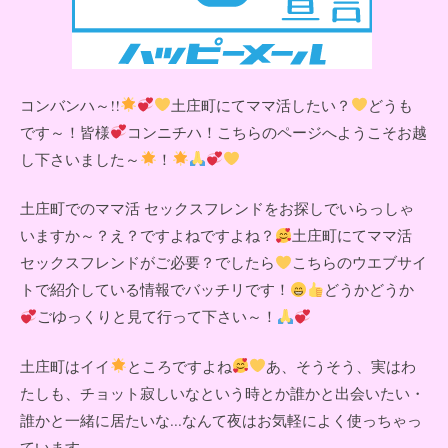
コンバンハ～!!
土庄町にてママ活したい？
どうも
です～！皆様
コンニチハ！こちらのページへようこそお越
し下さいました～
！
土庄町でのママ活 セックスフレンドをお探しでいらっしゃ
いますか～？え？ですよねですよね？
土庄町にてママ活
セックスフレンドがご必要？でしたら
こちらのウエブサイ
トで紹介している情報でバッチリです！
どうかどうか
ごゆっくりと見て行って下さい～！
土庄町はイイ
ところですよね
あ、そうそう、実はわ
たしも、チョット寂しいなという時とか誰かと出会いたい・
誰かと一緒に居たいな...なんて夜はお気軽によく使っちゃっ
ています。