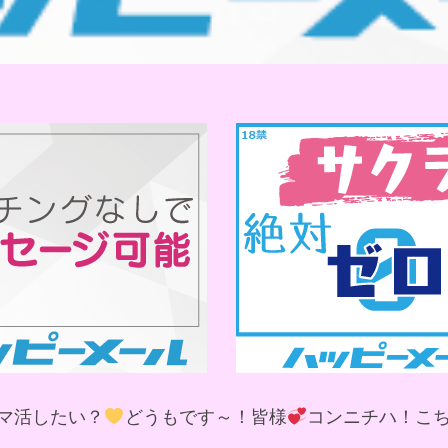
マ活したい？
どうもです～！皆様
コンニチハ！こ