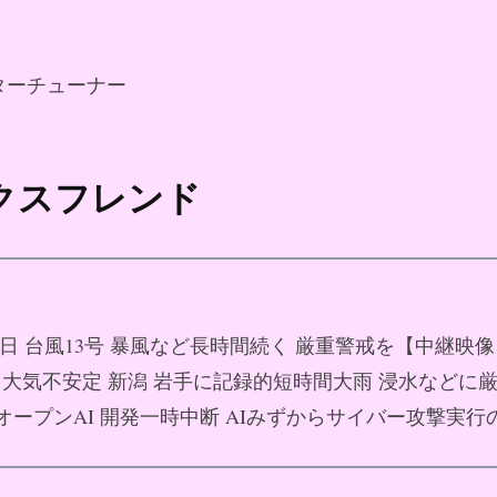
ターチューナー
ックスフレンド
月08日 台風13号 暴風など長時間続く 厳重警戒を【中継映
08日 大気不安定 新潟 岩手に記録的短時間大雨 浸水などに
8日 オープンAI 開発一時中断 AIみずからサイバー攻撃実