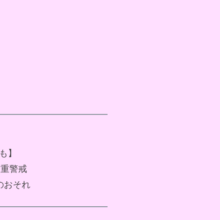
像も】
厳重警戒
行のおそれ