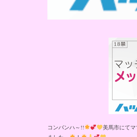
コンバンハ～!!
美馬市にてマ
ました～
！