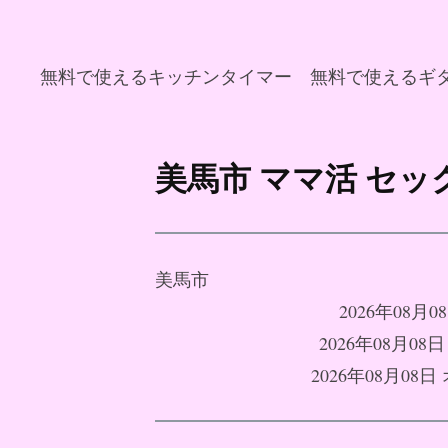
無料で使えるキッチンタイマー
無料で使えるギ
コ
ン
美馬市 ママ活 セ
テ
ン
ツ
へ
美馬市
ス
2026年08
キ
2026年08月
ッ
2026年08月0
プ