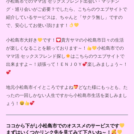
小松島市でのママ活 セックスフレンド出会い・マッチン
グ・巡り会いがご必要？でしたら、こちらのウエブサイトで
紹介しているサービスは、ちゃんと「サクラ無し」ですの
で、安心してお使い頂けます！
小松島市大好き
です！
貴方サマの小松島市日々の生活
が楽しくなることを願っております～！
小松島市での
ママ活 セックスフレンド探し
はこちらのウエブサイトで
出来ますよ～！頑張って！ＥＮＪＯＹ
楽しみましょう～！
地元小松島市イイところですよね
どなた様にもっとも、た
ったの一回しかない人生ですから小松島市生活を楽しみまし
ょう！
ココから下が↓小松島市でのオススメのサービスです
まずはいくつかリンク先を見てみて下さいね～！