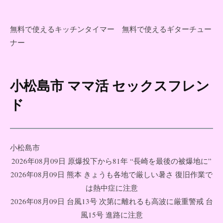
無料で使えるキッチンタイマー
無料で使えるギターチュー
ナー
小松島市 ママ活 セックスフレン
コ
ン
ド
テ
ン
ツ
小松島市
へ
2026年08月09日 原爆投下から81年 “長崎を最後の被爆地に”
ス
2026年08月09日 熊本 きょうも各地で厳しい暑さ 復旧作業で
キ
は熱中症に注意
ッ
2026年08月09日 台風13号 次第に離れるも高波に厳重警戒 台
プ
風15号 進路に注意