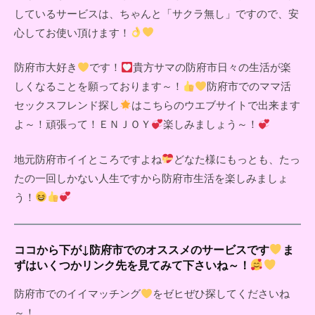
しているサービスは、ちゃんと「サクラ無し」ですので、安
心してお使い頂けます！
防府市大好き
です！
貴方サマの防府市日々の生活が楽
しくなることを願っております～！
防府市でのママ活
セックスフレンド探し
はこちらのウエブサイトで出来ます
よ～！頑張って！ＥＮＪＯＹ
楽しみましょう～！
地元防府市イイところですよね
どなた様にもっとも、たっ
たの一回しかない人生ですから防府市生活を楽しみましょ
う！
ココから下が↓防府市でのオススメのサービスです
ま
ずはいくつかリンク先を見てみて下さいね～！
防府市でのイイマッチング
をゼヒぜひ探してくださいね
～！