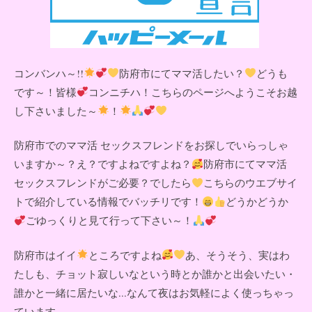
コンバンハ～!!
防府市にてママ活したい？
どうも
です～！皆様
コンニチハ！こちらのページへようこそお越
し下さいました～
！
防府市でのママ活 セックスフレンドをお探しでいらっしゃ
いますか～？え？ですよねですよね？
防府市にてママ活
セックスフレンドがご必要？でしたら
こちらのウエブサイ
トで紹介している情報でバッチリです！
どうかどうか
ごゆっくりと見て行って下さい～！
防府市はイイ
ところですよね
あ、そうそう、実はわ
たしも、チョット寂しいなという時とか誰かと出会いたい・
誰かと一緒に居たいな...なんて夜はお気軽によく使っちゃっ
ています。