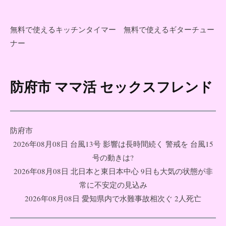
無料で使えるキッチンタイマー
無料で使えるギターチュー
ナー
防府市 ママ活 セックスフレンド
コ
ン
テ
ン
防府市
ツ
2026年08月08日 台風13号 影響は長時間続く 警戒を 台風15
へ
号の動きは?
ス
2026年08月08日 北日本と東日本中心 9日も大気の状態が非
キ
常に不安定の見込み
ッ
2026年08月08日 愛知県内で水難事故相次ぐ 2人死亡
プ