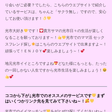
り会いがご必要？でしたら、こちらのウエブサイトで紹介し
ているサービスは、ちゃんと「サクラ無し」ですので、安心
してお使い頂けます！
光市大好き
です！
貴方サマの光市日々の生活が楽しく
なることを願っております～！
光市でのママ活 セック
スフレンド探し
はこちらのウエブサイトで出来ますよ～！
頑張って！ＥＮＪＯＹ
楽しみましょう～！
地元光市イイところですよね
どなた様にもっとも、たった
の一回しかない人生ですから光市生活を楽しみましょう！
ココから下が↓光市でのオススメのサービスです
まず
はいくつかリンク先を見てみて下さいね～！
光市でのイイマッチング
をゼヒぜひ探してくださいね～！