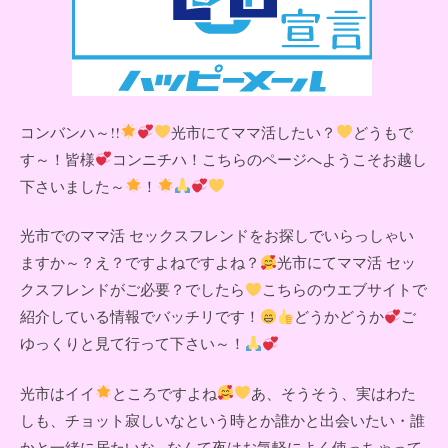
コンバンハ～!!
光市にてママ活したい？
どうもで
す～！皆様
コンニチハ！こちらのページへようこそお越し
下さいました～
！
光市でのママ活 セックスフレンドをお探しでいらっしゃい
ますか～？え？ですよねですよね？
光市にてママ活 セッ
クスフレンドがご必要？でしたら
こちらのウエブサイトで
紹介している情報でバッチリです！
どうかどうか
ご
ゆっくりと見て行って下さい～！
光市はイイ
ところですよね
あ、そうそう、実はわた
しも、チョット寂しいなという時とか誰かと出会いたい・誰
かと一緒に居たいな...なんて夜はお気軽によく使っちゃって