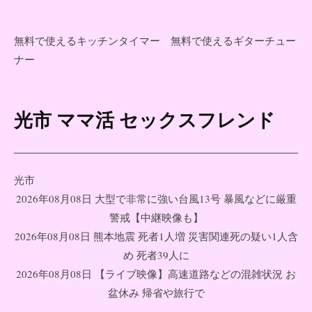
無料で使えるキッチンタイマー
無料で使えるギターチュー
ナー
光市 ママ活 セックスフレンド
コ
ン
テ
ン
光市
ツ
2026年08月08日 大型で非常に強い台風13号 暴風などに厳重
へ
警戒【中継映像も】
ス
2026年08月08日 熊本地震 死者1人増 災害関連死の疑い1人含
キ
め 死者39人に
ッ
2026年08月08日 【ライブ映像】高速道路などの混雑状況 お
プ
盆休み 帰省や旅行で