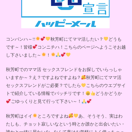
コンバンハ～!!
秋芳町にてママ活したい？
どうも
です～！皆様
コンニチハ！こちらのページへようこそお越
し下さいました～
！
秋芳町でのママ活 セックスフレンドをお探しでいらっしゃ
いますか～？え？ですよねですよね？
秋芳町にてママ活
セックスフレンドがご必要？でしたら
こちらのウエブサイ
トで紹介している情報でバッチリです！
どうかどうか
ごゆっくりと見て行って下さい～！
秋芳町はイイ
ところですよね
あ、そうそう、実はわ
たしも、チョット寂しいなという時とか誰かと出会いたい・
誰かと一緒に居たいな...なんて夜はお気軽によく使っちゃっ