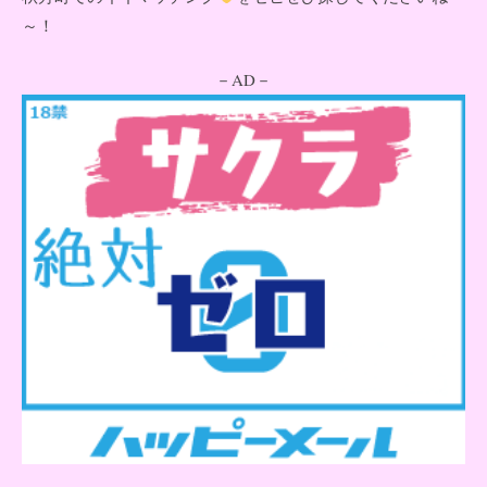
～！
－AD－