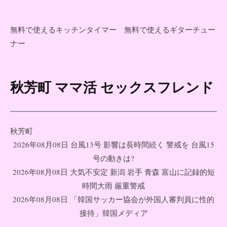
無料で使えるキッチンタイマー
無料で使えるギターチュー
ナー
秋芳町 ママ活 セックスフレンド
コ
ン
テ
ン
秋芳町
ツ
2026年08月08日 台風13号 影響は長時間続く 警戒を 台風15
へ
号の動きは?
ス
2026年08月08日 大気不安定 新潟 岩手 青森 富山に記録的短
キ
時間大雨 厳重警戒
ッ
2026年08月08日 「韓国サッカー協会が外国人審判員に性的
プ
接待」韓国メディア