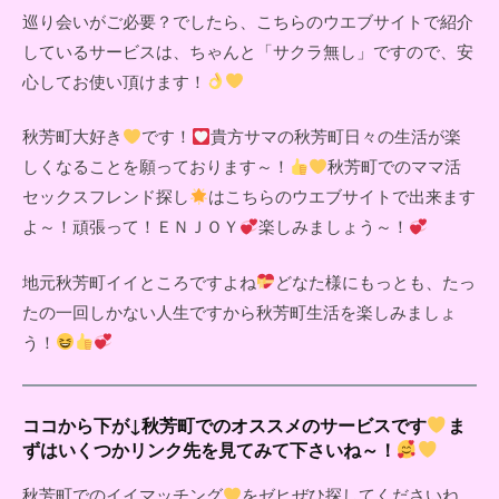
巡り会いがご必要？でしたら、こちらのウエブサイトで紹介
しているサービスは、ちゃんと「サクラ無し」ですので、安
心してお使い頂けます！
秋芳町大好き
です！
貴方サマの秋芳町日々の生活が楽
しくなることを願っております～！
秋芳町でのママ活
セックスフレンド探し
はこちらのウエブサイトで出来ます
よ～！頑張って！ＥＮＪＯＹ
楽しみましょう～！
地元秋芳町イイところですよね
どなた様にもっとも、たっ
たの一回しかない人生ですから秋芳町生活を楽しみましょ
う！
ココから下が↓秋芳町でのオススメのサービスです
ま
ずはいくつかリンク先を見てみて下さいね～！
秋芳町でのイイマッチング
をゼヒぜひ探してくださいね