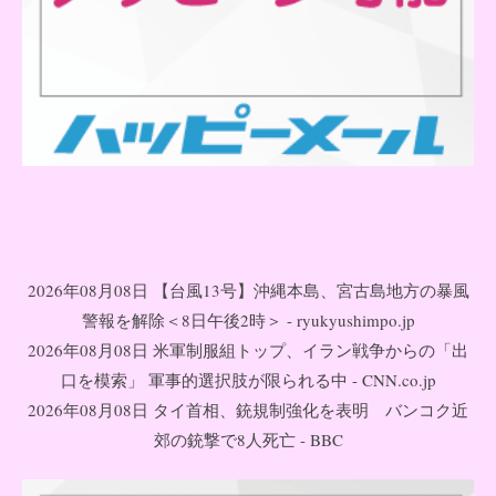
2026年08月08日 【台風13号】沖縄本島、宮古島地方の暴風
警報を解除＜8日午後2時＞ - ryukyushimpo.jp
2026年08月08日 米軍制服組トップ、イラン戦争からの「出
口を模索」 軍事的選択肢が限られる中 - CNN.co.jp
2026年08月08日 タイ首相、銃規制強化を表明 バンコク近
郊の銃撃で8人死亡 - BBC