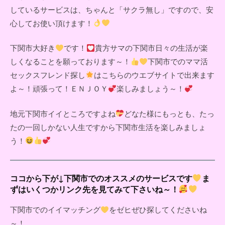
しているサービスは、ちゃんと「サクラ無し」ですので、安
心してお使い頂けます！
下関市大好き
です！
貴方サマの下関市日々の生活が楽
しくなることを願っております～！
下関市でのママ活
セックスフレンド探し
はこちらのウエブサイトで出来ます
よ～！頑張って！ＥＮＪＯＹ
楽しみましょう～！
地元下関市イイところですよね
どなた様にもっとも、たっ
たの一回しかない人生ですから下関市生活を楽しみましょ
う！
ココから下が↓下関市でのオススメのサービスです
ま
ずはいくつかリンク先を見てみて下さいね～！
下関市でのイイマッチング
をゼヒぜひ探してくださいね
～！