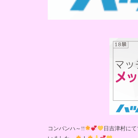
コンバンハ～!!
日吉津村にて
いました～
！