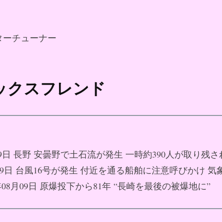
ターチューナー
セックスフレンド
月09日 長野 安曇野で土石流が発生 一時約390人が取り残
8月09日 台風16号が発生 付近を通る船舶に注意呼びかけ 気
6年08月09日 原爆投下から81年 “長崎を最後の被爆地に”