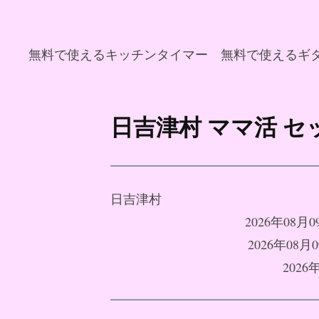
無料で使えるキッチンタイマー
無料で使えるギ
コ
ン
日吉津村 ママ活 
テ
ン
ツ
へ
日吉津村
ス
2026年08
キ
2026年0
ッ
202
プ