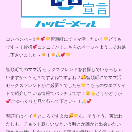
コンバンハ～!!
智頭町にてママ活したい？
どうも
です～！皆様
コンニチハ！こちらのページへようこそお越
し下さいました～
！
智頭町でのママ活 セックスフレンドをお探しでいらっしゃ
いますか～？え？ですよねですよね？
智頭町にてママ活
セックスフレンドがご必要？でしたら
こちらのウエブサイ
トで紹介している情報でバッチリです！
どうかどうか
ごゆっくりと見て行って下さい～！
智頭町はイイ
ところですよね
あ、そうそう、実はわ
たしも、チョット寂しいなという時とか誰かと出会いたい・
誰かと一緒に居たいな...なんて夜はお気軽によく使っちゃっ