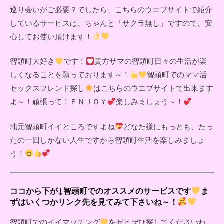
巡り会いがご必要？でしたら、こちらのウエブサイトで紹介
しているサービスは、ちゃんと「サクラ無し」ですので、安
心してお使い頂けます！
智頭町大好き
です！
貴方サマの智頭町日々の生活が楽
しくなることを願っております～！
智頭町でのママ活
セックスフレンド探し
はこちらのウエブサイトで出来ます
よ～！頑張って！ＥＮＪＯＹ
楽しみましょう～！
地元智頭町イイところですよね
どなた様にもっとも、たっ
たの一回しかない人生ですから智頭町生活を楽しみましょ
う！
ココから下が↓智頭町でのオススメのサービスです
ま
ずはいくつかリンク先を見てみて下さいね～！
智頭町でのイイマッチング
をゼヒぜひ探してくださいね