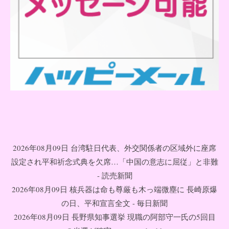
2026年08月09日 台湾駐日代表、外交関係者の区域外に座席
設定され平和祈念式典を欠席…「中国の意志に屈従」と非難
- 読売新聞
2026年08月09日 核兵器は命も尊厳も木っ端微塵に 長崎原爆
の日、平和宣言全文 - 毎日新聞
2026年08月09日 長野県知事選挙 現職の阿部守一氏の5回目