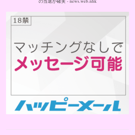
の当選が確実 - news.web.nhk