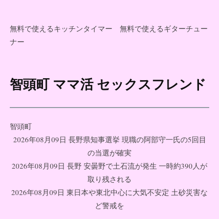
無料で使えるキッチンタイマー
無料で使えるギターチュー
ナー
智頭町 ママ活 セックスフレンド
コ
ン
テ
ン
智頭町
ツ
2026年08月09日 長野県知事選挙 現職の阿部守一氏の5回目
へ
の当選が確実
ス
2026年08月09日 長野 安曇野で土石流が発生 一時約390人が
キ
取り残される
ッ
2026年08月09日 東日本や東北中心に大気不安定 土砂災害な
プ
ど警戒を