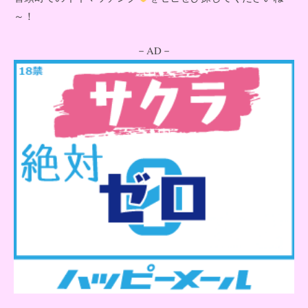
～！
－AD－