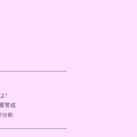
は?
厳重警戒
家分析