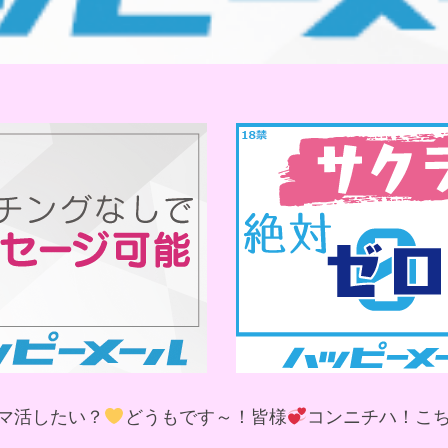
マ活したい？
どうもです～！皆様
コンニチハ！こ