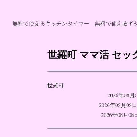
無料で使えるキッチンタイマー
無料で使えるギ
コ
ン
世羅町 ママ活 セ
テ
ン
ツ
へ
世羅町
ス
2026年08
キ
2026年08月
ッ
2026年08
プ