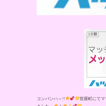
コンバンハ～!!
世羅町にてマ
ました～
！