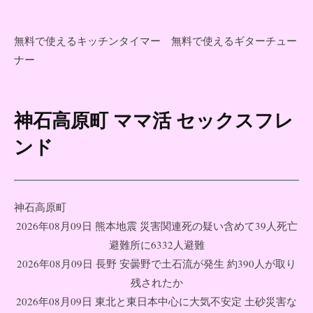
無料で使えるキッチンタイマー
無料で使えるギターチュー
ナー
神石高原町 ママ活 セックスフレ
コ
ン
ンド
テ
ン
ツ
神石高原町
へ
2026年08月09日 熊本地震 災害関連死の疑い含めて39人死亡
ス
避難所に6332人避難
キ
2026年08月09日 長野 安曇野で土石流が発生 約390人が取り
ッ
残されたか
プ
2026年08月09日 東北と東日本中心に大気不安定 土砂災害な