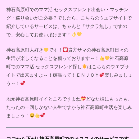
神石高原町でのママ活 セックスフレンド出会い・マッチン
グ・巡り会いがご必要？でしたら、こちらのウエブサイトで
紹介しているサービスは、ちゃんと「サクラ無し」ですの
で、安心してお使い頂けます！
神石高原町大好き
です！
貴方サマの神石高原町日々の
生活が楽しくなることを願っております～！
神石高原
町でのママ活 セックスフレンド探し
はこちらのウエブサ
イトで出来ますよ～！頑張って！ＥＮＪＯＹ
楽しみましょ
う～！
地元神石高原町イイところですよね
どなた様にもっとも、
たったの一回しかない人生ですから神石高原町生活を楽しみ
ましょう！
ココから下が↓神石高原町でのオススメのサービスです