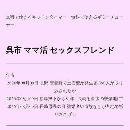
無料で使えるキッチンタイマー
無料で使えるギターチュー
ナー
呉市 ママ活 セックスフレンド
コ
ン
テ
ン
呉市
ツ
2026年08月09日 長野 安曇野で土石流が発生 約390人が取り
へ
残されたか
ス
2026年08月09日 原爆投下から81年 “長崎を最後の被爆地に”
キ
2026年08月09日 長崎原爆の日 被爆者や遺族などが各地で祈
ッ
りささげる
プ