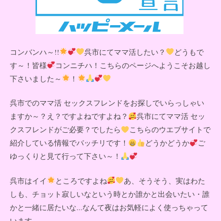
コンバンハ～!!
呉市にてママ活したい？
どうもで
す～！皆様
コンニチハ！こちらのページへようこそお越し
下さいました～
！
呉市でのママ活 セックスフレンドをお探しでいらっしゃい
ますか～？え？ですよねですよね？
呉市にてママ活 セッ
クスフレンドがご必要？でしたら
こちらのウエブサイトで
紹介している情報でバッチリです！
どうかどうか
ご
ゆっくりと見て行って下さい～！
呉市はイイ
ところですよね
あ、そうそう、実はわた
しも、チョット寂しいなという時とか誰かと出会いたい・誰
かと一緒に居たいな...なんて夜はお気軽によく使っちゃって
います。