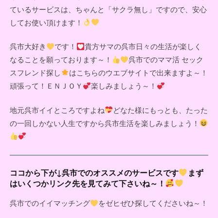
ているサービスは、ちゃんと「サクラ無し」ですので、安心
してお使い頂けます！
呉市大好き
です！
貴方サマの呉市日々の生活が楽しく
なることを願っております～！
呉市でのママ活 セック
スフレンド探し
はこちらのウエブサイトで出来ますよ～！
頑張って！ＥＮＪＯＹ
楽しみましょう～！
地元呉市イイところですよね
どなた様にもっとも、たった
の一回しかない人生ですから呉市生活を楽しみましょう！
ココから下が↓呉市でのオススメのサービスです
まず
はいくつかリンク先を見てみて下さいね～！
呉市でのイイマッチング
をゼヒぜひ探してくださいね～！