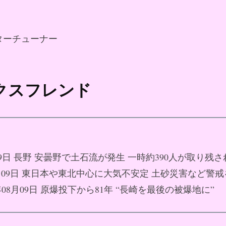
ターチューナー
ックスフレンド
月09日 長野 安曇野で土石流が発生 一時約390人が取り残
08月09日 東日本や東北中心に大気不安定 土砂災害など警戒
6年08月09日 原爆投下から81年 “長崎を最後の被爆地に”