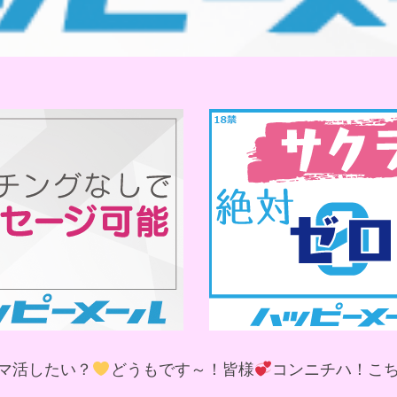
マ活したい？
どうもです～！皆様
コンニチハ！こ