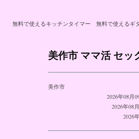
無料で使えるキッチンタイマー
無料で使えるギ
コ
ン
美作市 ママ活 セ
テ
ン
ツ
へ
美作市
ス
2026年08
キ
2026年
ッ
202
プ