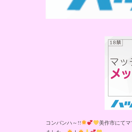
コンバンハ～!!
美作市にてマ
ました～
！