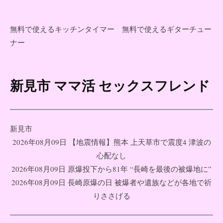
無料で使えるキッチンタイマー
無料で使えるギターチュー
ナー
新見市 ママ活 セックスフレンド
コ
ン
テ
ン
新見市
ツ
2026年08月09日 【地震情報】熊本 上天草市で震度4 津波の
へ
心配なし
ス
2026年08月09日 原爆投下から81年 “長崎を最後の被爆地に”
キ
2026年08月09日 長崎原爆の日 被爆者や遺族などが各地で祈
ッ
りささげる
プ