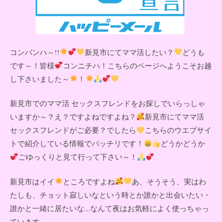
コンバンハ～!!
新見市にてママ活したい？
どうも
です～！皆様
コンニチハ！こちらのページへようこそお越
し下さいました～
！
新見市でのママ活 セックスフレンドをお探しでいらっしゃ
いますか～？え？ですよねですよね？
新見市にてママ活
セックスフレンドがご必要？でしたら
こちらのウエブサイ
トで紹介している情報でバッチリです！
どうかどうか
ごゆっくりと見て行って下さい～！
新見市はイイ
ところですよね
あ、そうそう、実はわ
たしも、チョット寂しいなという時とか誰かと出会いたい・
誰かと一緒に居たいな...なんて夜はお気軽によく使っちゃっ
ています。