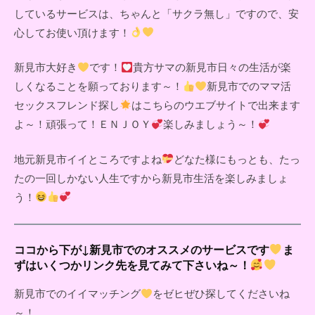
しているサービスは、ちゃんと「サクラ無し」ですので、安
心してお使い頂けます！
新見市大好き
です！
貴方サマの新見市日々の生活が楽
しくなることを願っております～！
新見市でのママ活
セックスフレンド探し
はこちらのウエブサイトで出来ます
よ～！頑張って！ＥＮＪＯＹ
楽しみましょう～！
地元新見市イイところですよね
どなた様にもっとも、たっ
たの一回しかない人生ですから新見市生活を楽しみましょ
う！
ココから下が↓新見市でのオススメのサービスです
ま
ずはいくつかリンク先を見てみて下さいね～！
新見市でのイイマッチング
をゼヒぜひ探してくださいね
～！