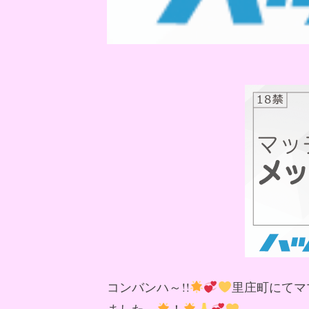
コンバンハ～!!
里庄町にてマ
ました～
！