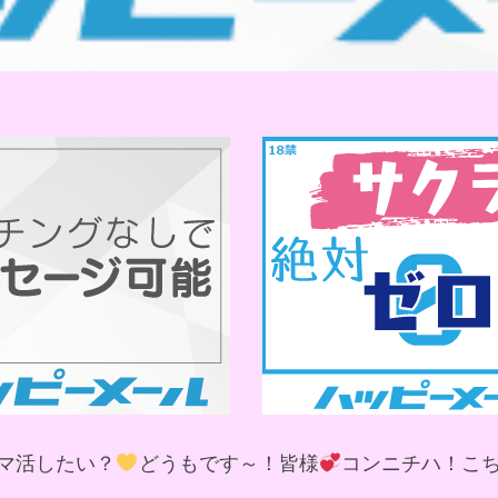
マ活したい？
どうもです～！皆様
コンニチハ！こ