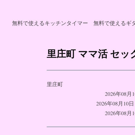
無料で使えるキッチンタイマー
無料で使えるギ
コ
ン
里庄町 ママ活 セ
テ
ン
ツ
へ
里庄町
ス
2026年0
キ
2026年08月
ッ
2026年0
プ