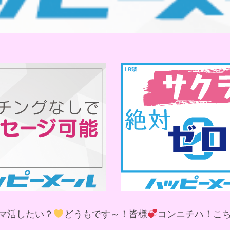
マ活したい？
どうもです～！皆様
コンニチハ！こ