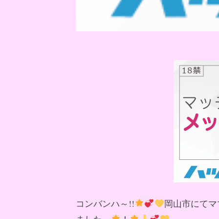
コンバンハ～!!
岡山市にてマ
ました～
！