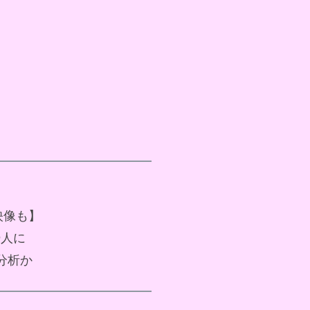
映像も】
9人に
が分析か