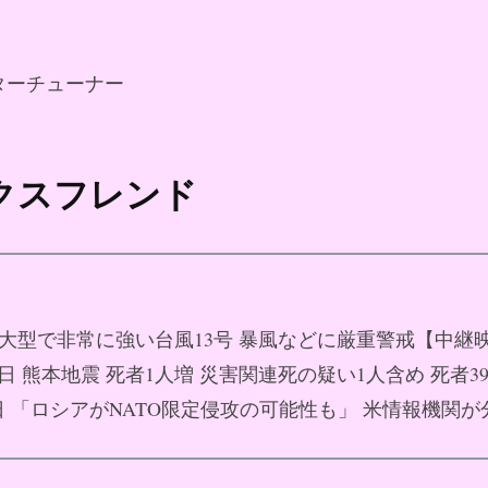
ターチューナー
ックスフレンド
08日 大型で非常に強い台風13号 暴風などに厳重警戒【中継
月08日 熊本地震 死者1人増 災害関連死の疑い1人含め 死者3
08日 「ロシアがNATO限定侵攻の可能性も」 米情報機関