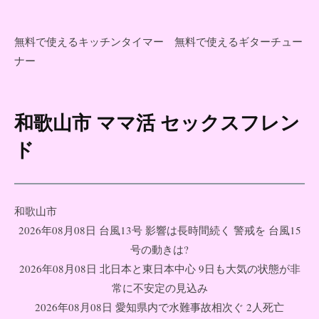
無料で使えるキッチンタイマー
無料で使えるギターチュー
ナー
和歌山市 ママ活 セックスフレン
コ
ン
ド
テ
ン
ツ
和歌山市
へ
2026年08月08日 台風13号 影響は長時間続く 警戒を 台風15
ス
号の動きは?
キ
2026年08月08日 北日本と東日本中心 9日も大気の状態が非
ッ
常に不安定の見込み
プ
2026年08月08日 愛知県内で水難事故相次ぐ 2人死亡