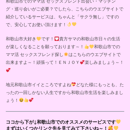
和歌山市でのママ活 セックスフレンド出会い・マッチン
グ・巡り会いがご必要？でしたら、こちらのウエブサイトで
紹介しているサービスは、ちゃんと「サクラ無し」ですの
で、安心してお使い頂けます！
和歌山市大好き
です！
貴方サマの和歌山市日々の生活
が楽しくなることを願っております～！
和歌山市での
ママ活 セックスフレンド探し
はこちらのウエブサイトで
出来ますよ～！頑張って！ＥＮＪＯＹ
楽しみましょう～！
地元和歌山市イイところですよね
どなた様にもっとも、た
ったの一回しかない人生ですから和歌山市生活を楽しみまし
ょう！
ココから下が↓和歌山市でのオススメのサービスです
まずはいくつかリンク先を見てみて下さいね～！