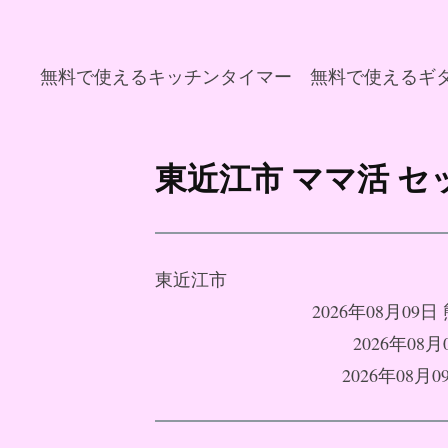
無料で使えるキッチンタイマー
無料で使えるギ
コ
ン
東近江市 ママ活 
テ
ン
ツ
へ
東近江市
ス
2026年08月0
キ
2026年0
ッ
2026年0
プ