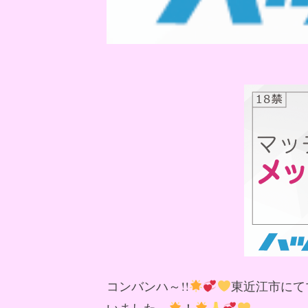
コンバンハ～!!
東近江市にて
いました～
！