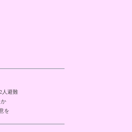
32人避難
たか
注意を