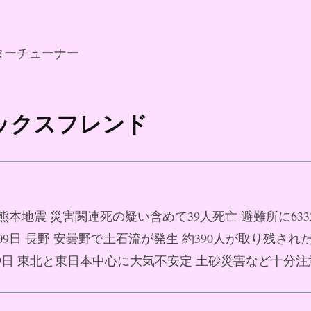
ターチューナー
セックスフレンド
9日 熊本地震 災害関連死の疑い含めて39人死亡 避難所に63
8月09日 長野 安曇野で土石流が発生 約390人が取り残され
8月09日 東北と東日本中心に大気不安定 土砂災害など十分