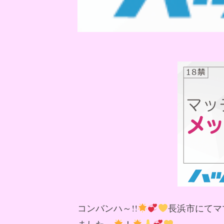
コンバンハ～!!
長浜市にてマ
ました～
！