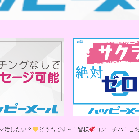
マ活したい？
どうもです～！皆様
コンニチハ！こ