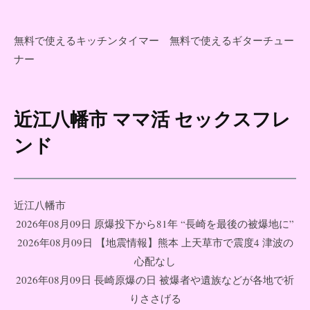
無料で使えるキッチンタイマー
無料で使えるギターチュー
ナー
近江八幡市 ママ活 セックスフレ
コ
ン
ンド
テ
ン
ツ
近江八幡市
へ
2026年08月09日 原爆投下から81年 “長崎を最後の被爆地に”
ス
2026年08月09日 【地震情報】熊本 上天草市で震度4 津波の
キ
心配なし
ッ
2026年08月09日 長崎原爆の日 被爆者や遺族などが各地で祈
プ
りささげる