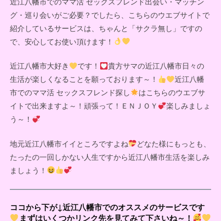
近江八幡市でのママ活 セックスフレンド出会い・マッチン
グ・巡り会いがご必要？でしたら、こちらのウエブサイトで
紹介しているサービスは、ちゃんと「サクラ無し」ですの
で、安心してお使い頂けます！
近江八幡市大好き
です！
貴方サマの近江八幡市日々の
生活が楽しくなることを願っております～！
近江八幡
市でのママ活 セックスフレンド探し
はこちらのウエブサ
イトで出来ますよ～！頑張って！ＥＮＪＯＹ
楽しみましょ
う～！
地元近江八幡市イイところですよね
どなた様にもっとも、
たったの一回しかない人生ですから近江八幡市生活を楽しみ
ましょう！
ココから下が↓近江八幡市でのオススメのサービスです
まずはいくつかリンク先を見てみて下さいね～！