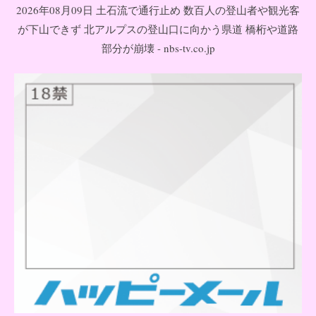
2026年08月09日 土石流で通行止め 数百人の登山者や観光客
が下山できず 北アルプスの登山口に向かう県道 橋桁や道路
部分が崩壊 - nbs-tv.co.jp