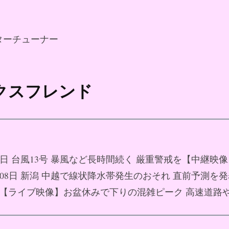
ターチューナー
ックスフレンド
月08日 台風13号 暴風など長時間続く 厳重警戒を【中継映
8月08日 新潟 中越で線状降水帯発生のおそれ 直前予測を
08日 【ライブ映像】お盆休みで下りの混雑ピーク 高速道路