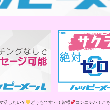
マ活したい？
どうもです～！皆様
コンニチハ！こ