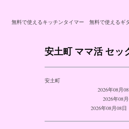
無料で使えるキッチンタイマー
無料で使えるギ
コ
ン
安土町 ママ活 セ
テ
ン
ツ
へ
安土町
ス
2026年08
キ
2026年0
ッ
2026年08月
プ