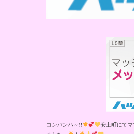
コンバンハ～!!
安土町にてマ
ました～
！