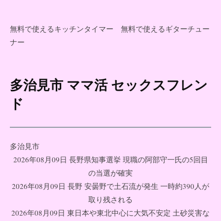
無料で使えるキッチンタイマー
無料で使えるギターチュー
ナー
多治見市 ママ活 セックスフレン
コ
ン
ド
テ
ン
ツ
多治見市
へ
2026年08月09日 長野県知事選挙 現職の阿部守一氏の5回目
ス
の当選が確実
キ
2026年08月09日 長野 安曇野で土石流が発生 一時約390人が
ッ
取り残される
プ
2026年08月09日 東日本や東北中心に大気不安定 土砂災害な