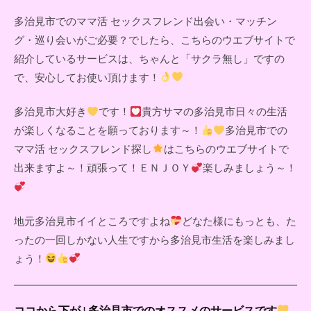
多治見市でのママ活 セックスフレンド出会い・マッチン
グ・巡り会いがご必要？でしたら、こちらのウエブサイトで
紹介しているサービスは、ちゃんと「サクラ無し」ですの
で、安心してお使い頂けます！
多治見市大好き
です！
貴方サマの多治見市日々の生活
が楽しくなることを願っております～！
多治見市での
ママ活 セックスフレンド探し
はこちらのウエブサイトで
出来ますよ～！頑張って！ＥＮＪＯＹ
楽しみましょう～！
地元多治見市イイところですよね
どなた様にもっとも、た
ったの一回しかない人生ですから多治見市生活を楽しみまし
ょう！
ココから下が↓多治見市でのオススメのサービスです