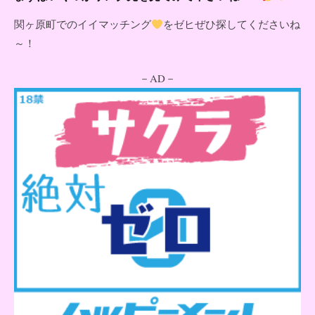
関ヶ原町でのイイマッチング
をゼヒぜひ探してくださいね
～！
－AD－