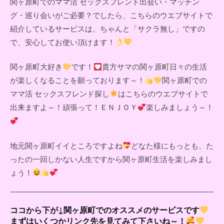
関ヶ原町でのママ活 セックスフレンド出会い・マッチン
グ・巡り会いがご必要？でしたら、こちらのウエブサイトで
紹介しているサービスは、ちゃんと「サクラ無し」ですの
で、安心してお使い頂けます！
関ヶ原町大好き
です！
貴方サマの関ヶ原町日々の生活
が楽しくなることを願っております～！
関ヶ原町での
ママ活 セックスフレンド探し
はこちらのウエブサイトで
出来ますよ～！頑張って！ＥＮＪＯＹ
楽しみましょう～！
地元関ヶ原町イイところですよね
どなた様にもっとも、た
ったの一回しかない人生ですから関ヶ原町生活を楽しみまし
ょう！
ココから下が↓関ヶ原町でのオススメのサービスです
まずはいくつかリンク先を見てみて下さいね～！