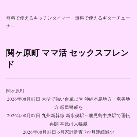
無料で使えるキッチンタイマー
無料で使えるギターチュー
ナー
関ヶ原町 ママ活 セックスフレン
コ
ン
ド
テ
ン
ツ
関ヶ原町
へ
2026年08月07日 大型で強い台風13号 沖縄本島地方・奄美地
ス
方 厳重警戒を
キ
2026年08月07日 九州新幹線 新水俣駅～鹿児島中央駅で運転
ッ
再開 本数は大幅減
プ
2026年08月07日 6月家計調査 7か月連続減少