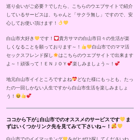
巡り会いがご必要？でしたら、こちらのウエブサイトで紹介
しているサービスは、ちゃんと「サクラ無し」ですので、安
心してお使い頂けます！
白山市大好き
です！
貴方サマの白山市日々の生活が楽
しくなることを願っております～！
白山市でのママ活
セックスフレンド探し
はこちらのウエブサイトで出来ます
よ～！頑張って！ＥＮＪＯＹ
楽しみましょう～！
地元白山市イイところですよね
どなた様にもっとも、たっ
たの一回しかない人生ですから白山市生活を楽しみましょ
う！
ココから下が↓白山市でのオススメのサービスです
ま
ずはいくつかリンク先を見てみて下さいね～！
白山市でのイイマッチング
をゼヒぜひ探してくださいね