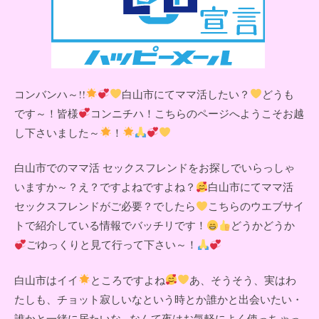
コンバンハ～!!
白山市にてママ活したい？
どうも
です～！皆様
コンニチハ！こちらのページへようこそお越
し下さいました～
！
白山市でのママ活 セックスフレンドをお探しでいらっしゃ
いますか～？え？ですよねですよね？
白山市にてママ活
セックスフレンドがご必要？でしたら
こちらのウエブサイ
トで紹介している情報でバッチリです！
どうかどうか
ごゆっくりと見て行って下さい～！
白山市はイイ
ところですよね
あ、そうそう、実はわ
たしも、チョット寂しいなという時とか誰かと出会いたい・
誰かと一緒に居たいな...なんて夜はお気軽によく使っちゃっ