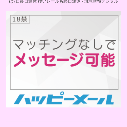
は7日終日運休 ゆいレールも終日運休 - 琉球新報デジタル