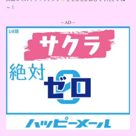
～！
－AD－