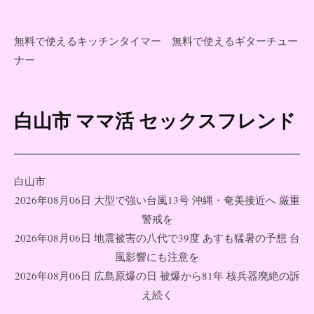
無料で使えるキッチンタイマー
無料で使えるギターチュー
ナー
白山市 ママ活 セックスフレンド
コ
ン
テ
ン
白山市
ツ
2026年08月06日 大型で強い台風13号 沖縄・奄美接近へ 厳重
へ
警戒を
ス
2026年08月06日 地震被害の八代で39度 あすも猛暑の予想 台
キ
風影響にも注意を
ッ
2026年08月06日 広島原爆の日 被爆から81年 核兵器廃絶の訴
プ
え続く