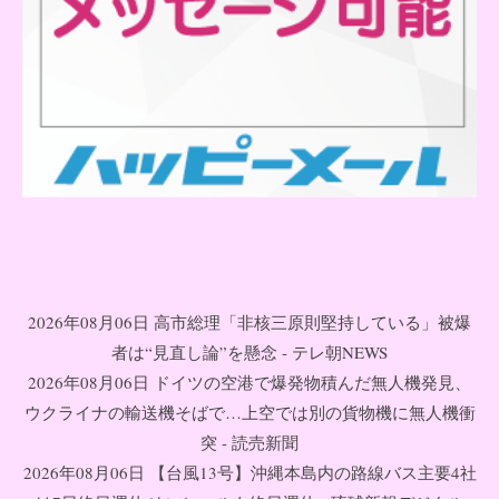
2026年08月06日 高市総理「非核三原則堅持している」被爆
者は“見直し論”を懸念 - テレ朝NEWS
2026年08月06日 ドイツの空港で爆発物積んだ無人機発見、
ウクライナの輸送機そばで…上空では別の貨物機に無人機衝
突 - 読売新聞
2026年08月06日 【台風13号】沖縄本島内の路線バス主要4社